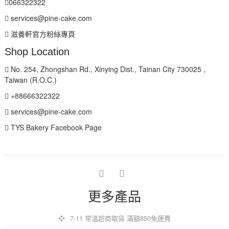
066322322
services@pine-cake.com
滋養軒官方粉絲專頁
Shop Location
No. 254, Zhongshan Rd., Xinying Dist., Tainan City 730025 ,
Taiwan (R.O.C.)
+88666322322
services@pine-cake.com
TYS Bakery Facebook Page
facebook
instagram
更多產品
7-11 常溫超商取貨 滿額850免運費