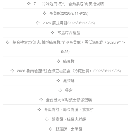
7-11 冷凍超商取貨 - 香菇素包/虎皮捲蛋糕
蛋黃酥(2026/9/11-9/25)
2026 廣式月餅(2026/9/11-9/25)
常溫綜合禮盒
綜合禮盒(含滷肉/鹹酥綠豆椪/芋泥蛋黃酥，需低溫配送，2026/9/11-
9/25)
綠豆椪
2026 魯肉/鹹酥/綜合綠豆椪禮盒（冷藏出貨）(2026/9/11-9/25)
鳳梨酥
餐盒
全台最大10吋波士頓派蛋糕
冬瓜肉餅、綠豆肉脯、鴛鴦餅
鴛鴦餅、綠豆肉脯餅
蒜頭酥、太陽餅