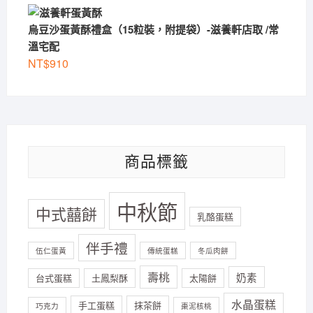
烏豆沙蛋黃酥禮盒（15粒裝，附提袋）-滋養軒店取 /常
溫宅配
NT$
910
商品標籤
中秋節
中式囍餅
乳酪蛋糕
伴手禮
伍仁蛋黃
傳統蛋糕
冬瓜肉餅
壽桃
奶素
台式蛋糕
土鳳梨酥
太陽餅
水晶蛋糕
手工蛋糕
抹茶餅
巧克力
棗泥核桃