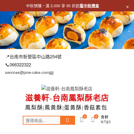
×
中秋預購・滿 2,000 享 95 折起
看中秋禮盒
跳
至
主
要
內
容
📍台南市新營區中山路254號
📞066322322
services@pine-cake.com
📧
滋養軒-台南鳳梨酥老店
鳳梨酥|鳳黃酥|蛋黃酥|香菇素包
0
0
合計
搜
NT$0
尋
關