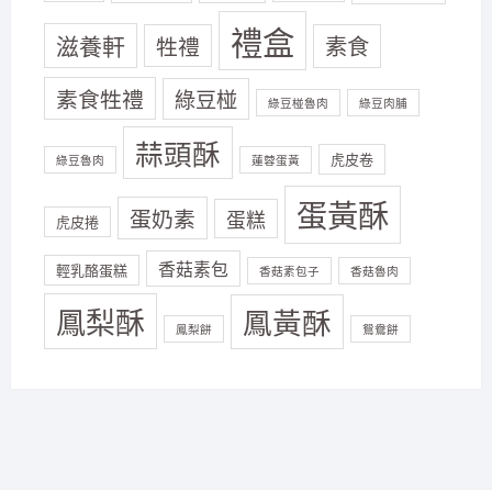
禮盒
滋養軒
牲禮
素食
素食牲禮
綠豆椪
綠豆椪魯肉
綠豆肉脯
蒜頭酥
虎皮卷
綠豆魯肉
蓮蓉蛋黃
蛋黃酥
蛋奶素
蛋糕
虎皮捲
香菇素包
輕乳酪蛋糕
香菇素包子
香菇魯肉
鳳梨酥
鳳黃酥
鳳梨餅
鴛鴦餅