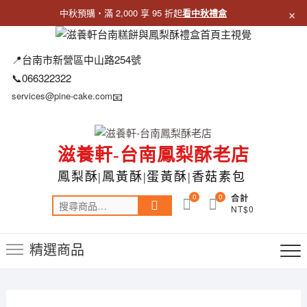
×
中秋預購・滿 2,000 享 95 折起
看中秋禮盒
跳
至
📍台南市新營區中山路254號
主
📞066322322
要
services@pine-cake.com
📧
內
容
滋養軒-台南鳳梨酥老店
鳳梨酥|鳳黃酥|蛋黃酥|香菇素包
0
0
合計
搜
NT$0
尋
關
精選商品
鍵
字: