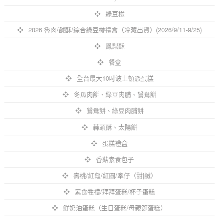
綠豆椪
2026 魯肉/鹹酥/綜合綠豆椪禮盒（冷藏出貨）(2026/9/11-9/25)
鳳梨酥
餐盒
全台最大10吋波士頓派蛋糕
冬瓜肉餅、綠豆肉脯、鴛鴦餅
鴛鴦餅、綠豆肉脯餅
蒜頭酥、太陽餅
蛋糕禮盒
香菇素食包子
壽桃/紅龜/紅圓/牽仔（甜|鹹）
素食牲禮/拜拜蛋糕/杯子蛋糕
鮮奶油蛋糕（生日蛋糕/母親節蛋糕）