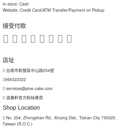
In-store: Cash
Website: Credit Card/ATM Transfer/Payment on Pickup
接受付款
店址
台南市新營區中山路254號
066322322
services@pine-cake.com
滋養軒官方粉絲專頁
Shop Location
No. 254, Zhongshan Rd., Xinying Dist., Tainan City 730025 ,
Taiwan (R.O.C.)