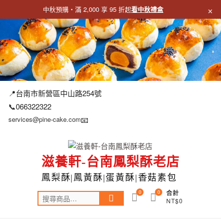
×
中秋預購・滿 2,000 享 95 折起
看中秋禮盒
跳
至
主
要
內
容
📍台南市新營區中山路254號
📞066322322
services@pine-cake.com
📧
滋養軒-台南鳳梨酥老店
鳳梨酥|鳳黃酥|蛋黃酥|香菇素包
0
0
合計
搜
NT$0
尋
關