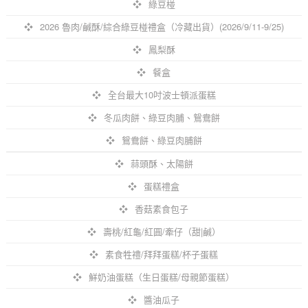
綠豆椪
2026 魯肉/鹹酥/綜合綠豆椪禮盒（冷藏出貨）(2026/9/11-9/25)
鳳梨酥
餐盒
全台最大10吋波士頓派蛋糕
冬瓜肉餅、綠豆肉脯、鴛鴦餅
鴛鴦餅、綠豆肉脯餅
蒜頭酥、太陽餅
蛋糕禮盒
香菇素食包子
壽桃/紅龜/紅圓/牽仔（甜|鹹）
素食牲禮/拜拜蛋糕/杯子蛋糕
鮮奶油蛋糕（生日蛋糕/母親節蛋糕）
醬油瓜子