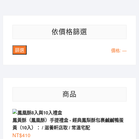
依價格篩選
篩選
最
最
價格:
—
低
高
價
價
格
格
商品
鳳黃酥（鳳凰酥）手提禮盒 - 經典鳳梨酥包裹鹹鹹鴨蛋
黃（10入）： / 滋養軒店取 / 常溫宅配
NT$
410