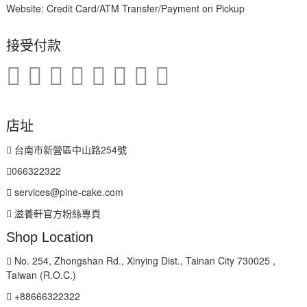
Website: Credit Card/ATM Transfer/Payment on Pickup
接受付款
店址
台南市新營區中山路254號
066322322
services@pine-cake.com
滋養軒官方粉絲專頁
Shop Location
No. 254, Zhongshan Rd., Xinying Dist., Tainan City 730025 ,
Taiwan (R.O.C.)
+88666322322