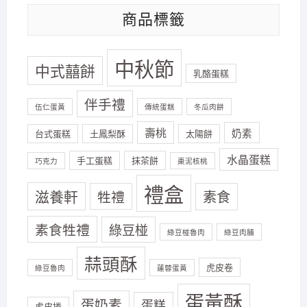
商品標籤
中秋節
中式囍餅
乳酪蛋糕
伴手禮
伍仁蛋黃
傳統蛋糕
冬瓜肉餅
壽桃
奶素
台式蛋糕
土鳳梨酥
太陽餅
水晶蛋糕
手工蛋糕
抹茶餅
巧克力
棗泥核桃
禮盒
滋養軒
牲禮
素食
素食牲禮
綠豆椪
綠豆椪魯肉
綠豆肉脯
蒜頭酥
虎皮卷
綠豆魯肉
蓮蓉蛋黃
蛋黃酥
蛋奶素
蛋糕
虎皮捲