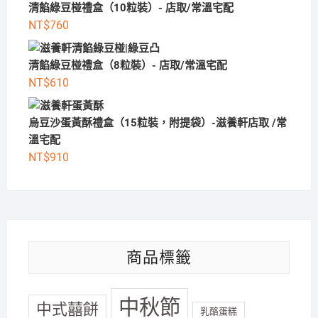
清餡綠豆椪禮盒（10粒裝）- 店取/常溫宅配
NT$
760
清餡綠豆椪禮盒（8粒裝）- 店取/常溫宅配
NT$
610
烏豆沙蛋黃酥禮盒（15粒裝，附提袋）-滋養軒店取 /常
溫宅配
NT$
910
商品標籤
中秋節
中式囍餅
乳酪蛋糕