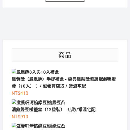
商品
鳳黃酥（鳳凰酥）手提禮盒 - 經典鳳梨酥包裹鹹鹹鴨蛋
黃（10入）： / 滋養軒店取 / 常溫宅配
NT$
410
清餡綠豆椪禮盒（12粒裝）- 店取/常溫宅配
NT$
910