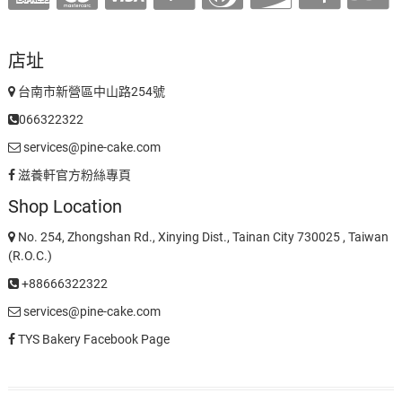
店址
台南市新營區中山路254號
066322322
services@pine-cake.com
滋養軒官方粉絲專頁
Shop Location
No. 254, Zhongshan Rd., Xinying Dist., Tainan City 730025 , Taiwan
(R.O.C.)
+88666322322
services@pine-cake.com
TYS Bakery Facebook Page