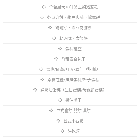
全台最大10吋波士頓派蛋糕
冬瓜肉餅、綠豆肉脯、鴛鴦餅
鴛鴦餅、綠豆肉脯餅
蒜頭酥、太陽餅
蛋糕禮盒
香菇素食包子
壽桃/紅龜/紅圓/牽仔（甜|鹹）
素食牲禮/拜拜蛋糕/杯子蛋糕
鮮奶油蛋糕（生日蛋糕/母親節蛋糕）
醬油瓜子
中式喜餅|囍餅|漢餅
台式小西點
餅乾類