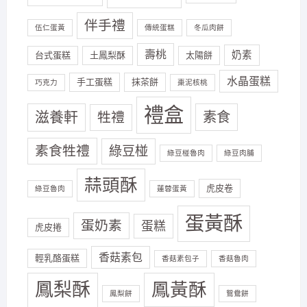
伴手禮
伍仁蛋黃
傳統蛋糕
冬瓜肉餅
壽桃
奶素
台式蛋糕
土鳳梨酥
太陽餅
水晶蛋糕
手工蛋糕
抹茶餅
巧克力
棗泥核桃
禮盒
滋養軒
素食
牲禮
素食牲禮
綠豆椪
綠豆椪魯肉
綠豆肉脯
蒜頭酥
虎皮卷
綠豆魯肉
蓮蓉蛋黃
蛋黃酥
蛋奶素
蛋糕
虎皮捲
香菇素包
輕乳酪蛋糕
香菇素包子
香菇魯肉
鳳梨酥
鳳黃酥
鳳梨餅
鴛鴦餅