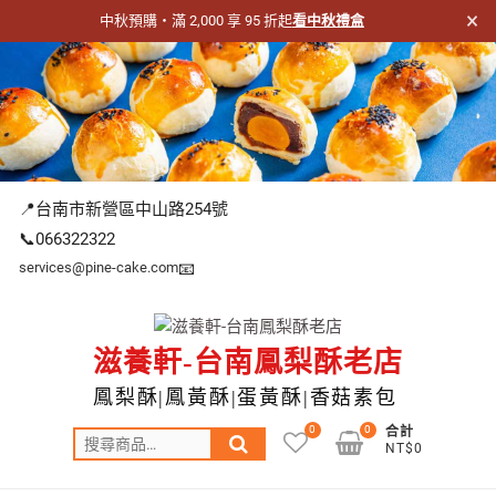
×
中秋預購・滿 2,000 享 95 折起
看中秋禮盒
跳
至
主
要
內
容
📍台南市新營區中山路254號
📞066322322
services@pine-cake.com
📧
滋養軒-台南鳳梨酥老店
鳳梨酥|鳳黃酥|蛋黃酥|香菇素包
0
0
合計
搜
NT$0
尋
關