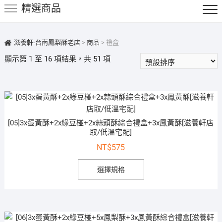
精選商品
鍵
字:
滋養軒-台南鳳梨酥老店
>
商品
>
禮盒
顯示第 1 至 16 項結果，共 51 項
[05]3x蛋黃酥+2x綠豆椪+2x蒜頭酥綜合禮盒+3x鳳黃酥[滋養軒店
取/低溫宅配]
NT$
575
選擇規格