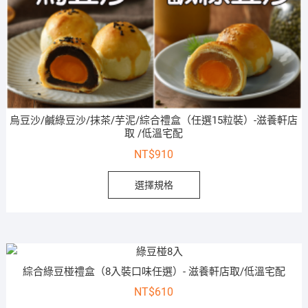
烏豆沙/鹹綠豆沙/抹茶/芋泥/綜合禮盒（任選15粒裝）-滋養軒店
取 /低溫宅配
NT$
910
選擇規格
綜合綠豆椪禮盒（8入裝口味任選）- 滋養軒店取/低溫宅配
NT$
610