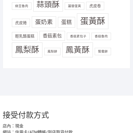
蒜頭酥
虎皮卷
綠豆魯肉
蓮蓉蛋黃
蛋黃酥
蛋奶素
蛋糕
虎皮捲
香菇素包
輕乳酪蛋糕
香菇素包子
香菇魯肉
鳳梨酥
鳳黃酥
鳳梨餅
鴛鴦餅
接受付款方式
店內：現金
網站：信用卡/ATM轉帳/到店取貨付款