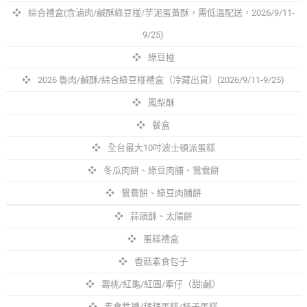
綜合禮盒(含滷肉/鹹酥綠豆椪/芋泥蛋黃酥，需低溫配送，2026/9/11-
9/25)
綠豆椪
2026 魯肉/鹹酥/綜合綠豆椪禮盒（冷藏出貨）(2026/9/11-9/25)
鳳梨酥
餐盒
全台最大10吋波士頓派蛋糕
冬瓜肉餅、綠豆肉脯、鴛鴦餅
鴛鴦餅、綠豆肉脯餅
蒜頭酥、太陽餅
蛋糕禮盒
香菇素食包子
壽桃/紅龜/紅圓/牽仔（甜|鹹）
素食牲禮/拜拜蛋糕/杯子蛋糕