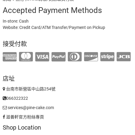
Accepted Payment Methods
In-store: Cash
Website: Credit Card/ATM Transfer/Payment on Pickup
接受付款
店址
台南市新營區中山路254號
066322322
services@pine-cake.com
滋養軒官方粉絲專頁
Shop Location