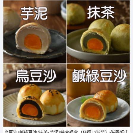
烏豆沙/鹹綠豆沙/抹茶/芋泥/綜合禮盒（任選12粒裝）-滋養軒店