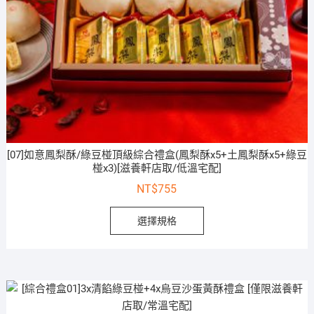
[07]如意鳳梨酥/綠豆椪頂級綜合禮盒(鳳梨酥x5+土鳳梨酥x5+綠豆
椪x3)[滋養軒店取/低溫宅配]
NT$
755
選擇規格