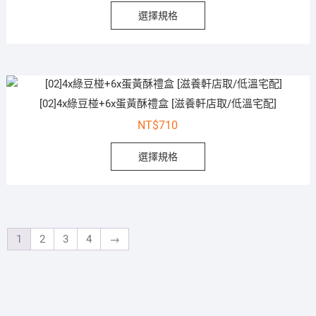
選擇規格
[02]4x綠豆椪+6x蛋黃酥禮盒 [滋養軒店取/低溫宅配]
NT$
710
選擇規格
1
2
3
4
→