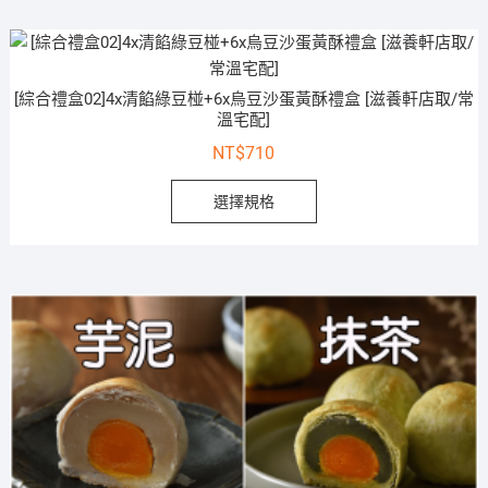
[綜合禮盒02]4x清餡綠豆椪+6x烏豆沙蛋黃酥禮盒 [滋養軒店取/常
溫宅配]
NT$
710
選擇規格