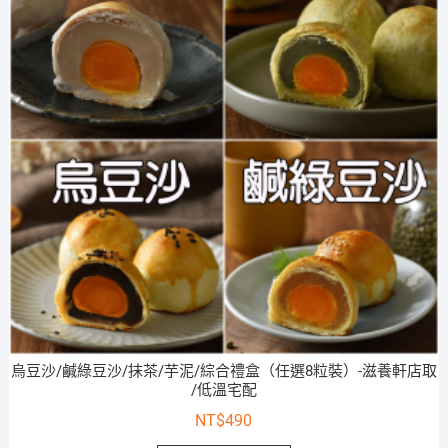
烏豆沙/鹹綠豆沙/抹茶/芋泥/綜合禮盒（任選8粒裝）-滋養軒店取
/低溫宅配
NT$
490