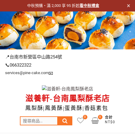
×
中秋預購・滿 2,000 享 95 折起
看中秋禮盒
跳
至
主
要
內
容
📍台南市新營區中山路254號
📞066322322
services@pine-cake.com
📧
滋養軒-台南鳳梨酥老店
鳳梨酥|鳳黃酥|蛋黃酥|香菇素包
0
0
合計
搜
NT$0
尋
關