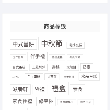
商品標籤
中秋節
中式囍餅
乳酪蛋糕
伴手禮
伍仁蛋黃
傳統蛋糕
冬瓜肉餅
壽桃
奶素
台式蛋糕
土鳳梨酥
太陽餅
水晶蛋糕
手工蛋糕
抹茶餅
巧克力
棗泥核桃
禮盒
滋養軒
素食
牲禮
素食牲禮
綠豆椪
綠豆椪魯肉
綠豆肉脯