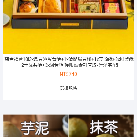
[綜合禮盒10]3x烏豆沙蛋黃酥+1x清餡綠豆椪+1x蒜頭酥+3x鳳梨酥
+2土鳳梨酥+3x鳳黃酥[僅限滋養軒店取/常溫宅配]
NT$
740
選擇規格