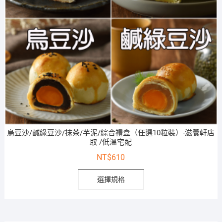
烏豆沙/鹹綠豆沙/抹茶/芋泥/綜合禮盒（任選10粒裝）-滋養軒店
取 /低溫宅配
NT$
610
選擇規格