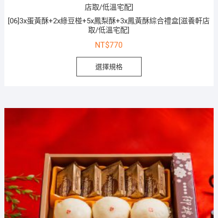
[06]3x蛋黃酥+2x綠豆椪+5x鳳梨酥+3x鳳黃酥綜合禮盒[滋養軒店
取/低溫宅配]
NT$
770
選擇規格