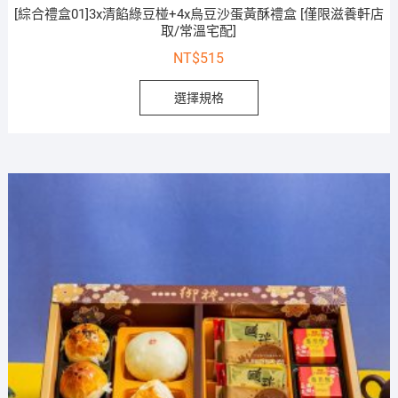
[綜合禮盒01]3x清餡綠豆椪+4x烏豆沙蛋黃酥禮盒 [僅限滋養軒店
取/常溫宅配]
NT$
515
選擇規格