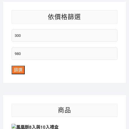
依價格篩選
最
低
價
最
格
高
價
篩選
格
商品