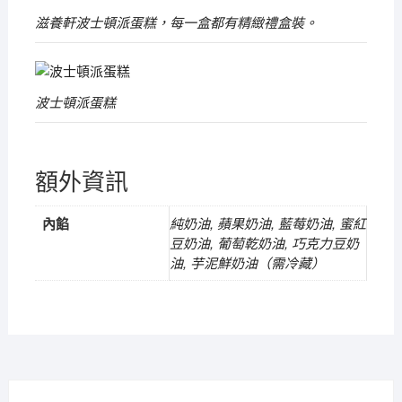
豆
滋養軒波士頓派蛋糕，每一盒都有精緻禮盒裝。
奶
油、
葡
萄
波士頓派蛋糕
乾
奶
油、
額外資訊
純
奶
純奶油, 蘋果奶油, 藍莓奶油, 蜜紅
內餡
油
豆奶油, 葡萄乾奶油, 巧克力豆奶
與
油, 芋泥鮮奶油（需冷藏）
芋
泥
鮮
奶
油
（需
冷