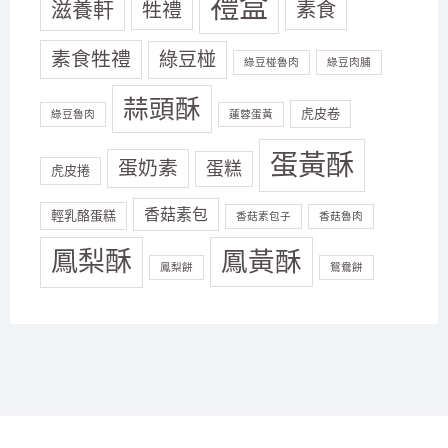
禮盒
滋養軒
素食
牲禮
素食牲禮
綠豆椪
綠豆椪魯肉
綠豆肉脯
蒜頭酥
虎皮卷
綠豆魯肉
蓮蓉蛋黃
蛋黃酥
蛋奶素
蛋糕
虎皮捲
香菇素包
輕乳酪蛋糕
香菇素包子
香菇魯肉
鳳梨酥
鳳黃酥
鳳梨餅
鴛鴦餅