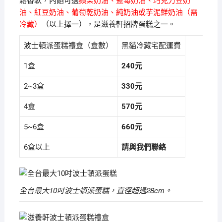
鬆香軟，內餡可選
蘋果奶油、藍莓奶油、巧克力豆奶
分）：
油、紅豆奶油、葡萄乾奶油、純奶油或芋泥鮮奶油（需
內
冷藏）
（以上擇一），是滋養軒招牌蛋糕之一。
餡
蘋
波士頓派蛋糕禮盒（盒數）
黑貓冷藏宅配運費
果
奶
1盒
240元
油、
藍
2~3盒
330元
莓
4盒
570元
奶
油、
5~6盒
660元
巧
克
6盒以上
請與我們聯絡
力
豆
奶
全台最大10吋波士頓派蛋糕，直徑超過28cm。
油、
蜜
紅