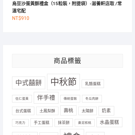
烏豆沙蛋黃酥禮盒（15粒裝，附提袋）-滋養軒店取 /常
溫宅配
NT$
910
商品標籤
中秋節
中式囍餅
乳酪蛋糕
伴手禮
伍仁蛋黃
傳統蛋糕
冬瓜肉餅
壽桃
奶素
台式蛋糕
土鳳梨酥
太陽餅
水晶蛋糕
手工蛋糕
抹茶餅
巧克力
棗泥核桃