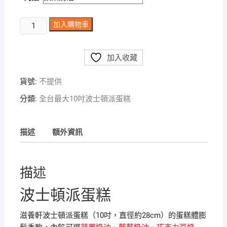
到
NT$480
全
加入購物車
台
最
加入收藏
大
波
貨號:
不提供
士
頓
分類:
全台最大10吋波士頓派蛋糕
派
蛋
糕
描述
額外資訊
（10
吋/
直
描述
徑
波士頓派蛋糕
約
28
滋養軒波士頓派蛋糕（10吋，直徑約28cm）的蛋糕體膨
公