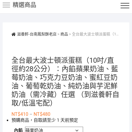
精選商品
鍵
字:
滋養軒-台南鳳梨酥老店
>
商品
>
全台最大波士頓派蛋糕（10吋/直徑約28公分）：內餡蘋果奶油、藍莓奶油、巧克力豆奶油、蜜紅豆奶油、葡萄乾奶油、純奶油與芋泥鮮奶油（需冷藏）任選 （到滋養軒自取/低溫宅配）
全台最大波士頓派蛋糕（10吋/直
徑約28公分）：內餡蘋果奶油、藍
莓奶油、巧克力豆奶油、蜜紅豆奶
油、葡萄乾奶油、純奶油與芋泥鮮
奶油（需冷藏）任選 （到滋養軒自
取/低溫宅配）
價
NT$
410
NT$
480
–
格
預購商品，自取請至少 1 天前預定
範
圍：
內餡
NT$410