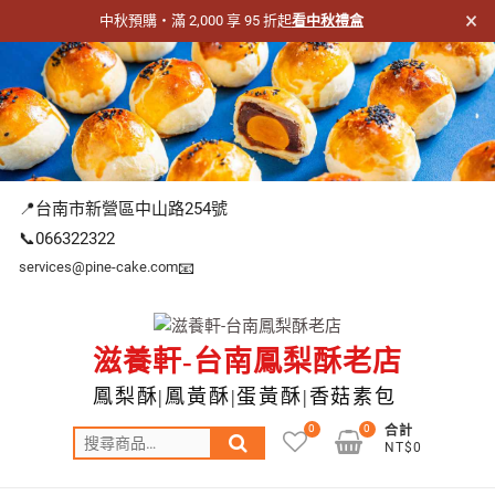
×
中秋預購・滿 2,000 享 95 折起
看中秋禮盒
跳
至
主
要
內
容
📍台南市新營區中山路254號
📞066322322
services@pine-cake.com
📧
滋養軒-台南鳳梨酥老店
鳳梨酥|鳳黃酥|蛋黃酥|香菇素包
0
0
合計
搜
NT$0
尋
關