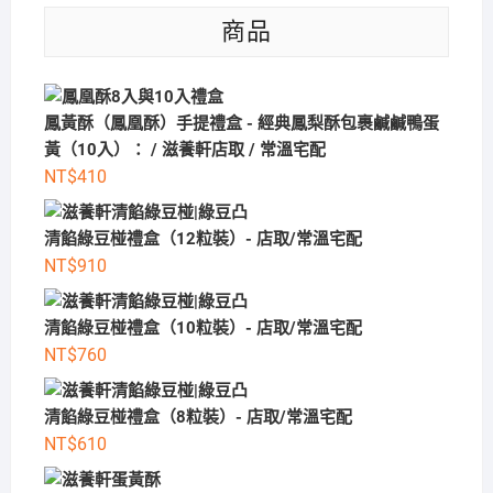
藏）
商品
任
選
（到
鳳黃酥（鳳凰酥）手提禮盒 - 經典鳳梨酥包裹鹹鹹鴨蛋
滋
黃（10入）： / 滋養軒店取 / 常溫宅配
養
NT$
410
軒
自
取/
清餡綠豆椪禮盒（12粒裝）- 店取/常溫宅配
低
NT$
910
溫
宅
清餡綠豆椪禮盒（10粒裝）- 店取/常溫宅配
配）
NT$
760
數
量
清餡綠豆椪禮盒（8粒裝）- 店取/常溫宅配
NT$
610